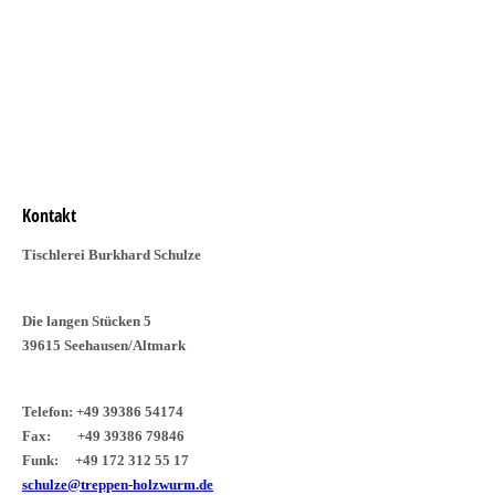
Stufenienleger aus Granit mit Stufenbeleuchtung aus LED mit
Farbwechse
Kontakt
Tischlerei Burkhard Schulze
Die langen Stücken 5
39615 Seehausen/Altmark
Telefon: +49 39386 54174
Fax: +49 39386 79846
Funk: +49 172 312 55 17
schulze@treppen-holzwurm.de